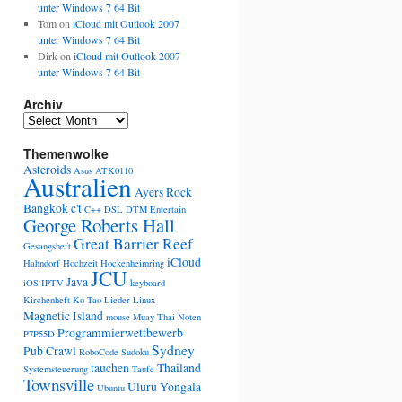
unter Windows 7 64 Bit
Tom
on
iCloud mit Outlook 2007
unter Windows 7 64 Bit
Dirk
on
iCloud mit Outlook 2007
unter Windows 7 64 Bit
Archiv
Archiv
Themenwolke
Asteroids
Asus
ATK0110
Australien
Ayers Rock
Bangkok
c't
C++
DSL
DTM
Entertain
George Roberts Hall
Great Barrier Reef
Gesangsheft
iCloud
Hahndorf
Hochzeit
Hockenheimring
JCU
Java
iOS
IPTV
keyboard
Kirchenheft
Ko Tao
Lieder
Linux
Magnetic Island
mouse
Muay Thai
Noten
Programmierwettbewerb
P7P55D
Sydney
Pub Crawl
RoboCode
Sudoku
tauchen
Thailand
Systemsteuerung
Taufe
Townsville
Uluru
Yongala
Ubuntu