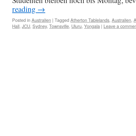
Studenten bleiben noch bis Montag, be
reading
→
Posted in
Australien
|
Tagged
Atherton Tablelands
,
Australien
,
A
Hall
,
JCU
,
Sydney
,
Townsville
,
Uluru
,
Yongala
|
Leave a commen