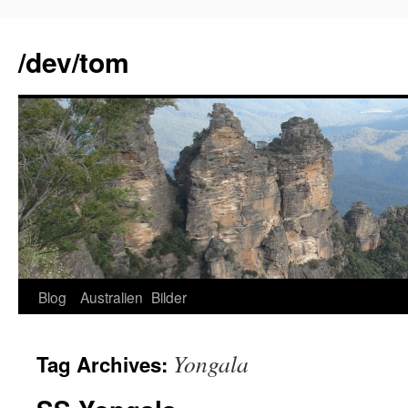
Skip
to
/dev/tom
content
Blog
Australien
Bilder
Yongala
Tag Archives: