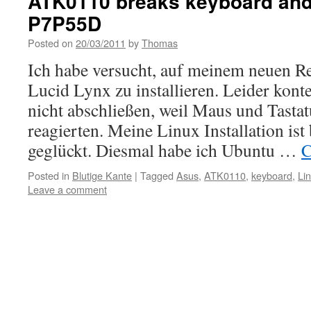
ATK0110 breaks keyboard an
P7P55D
Posted on
20/03/2011
by
Thomas
Ich habe versucht, auf meinem neuen R
Lucid Lynx zu installieren. Leider konte 
nicht abschließen, weil Maus und Tastat
reagierten. Meine Linux Installation is
geglückt. Diesmal habe ich Ubuntu …
C
Posted in
Blutige Kante
|
Tagged
Asus
,
ATK0110
,
keyboard
,
Li
Leave a comment