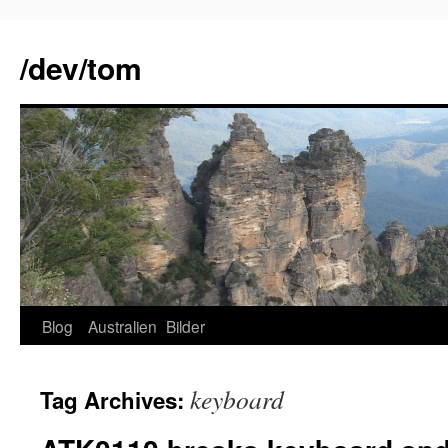
Skip
to
/dev/tom
content
Blog
Australien
Bilder
keyboard
Tag Archives: