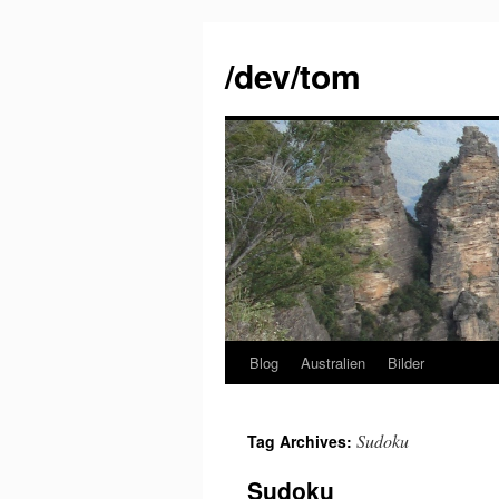
Skip
to
/dev/tom
content
Blog
Australien
Bilder
Sudoku
Tag Archives:
Sudoku