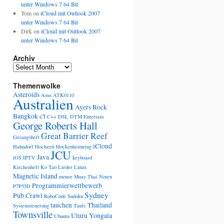
unter Windows 7 64 Bit
Tom
on
iCloud mit Outlook 2007
unter Windows 7 64 Bit
Dirk
on
iCloud mit Outlook 2007
unter Windows 7 64 Bit
Archiv
Archiv
Themenwolke
Asteroids
Asus
ATK0110
Australien
Ayers Rock
Bangkok
c't
C++
DSL
DTM
Entertain
George Roberts Hall
Great Barrier Reef
Gesangsheft
iCloud
Hahndorf
Hochzeit
Hockenheimring
JCU
Java
iOS
IPTV
keyboard
Kirchenheft
Ko Tao
Lieder
Linux
Magnetic Island
mouse
Muay Thai
Noten
Programmierwettbewerb
P7P55D
Sydney
Pub Crawl
RoboCode
Sudoku
tauchen
Thailand
Systemsteuerung
Taufe
Townsville
Uluru
Yongala
Ubuntu