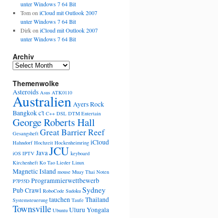
unter Windows 7 64 Bit
Tom
on
iCloud mit Outlook 2007
unter Windows 7 64 Bit
Dirk
on
iCloud mit Outlook 2007
unter Windows 7 64 Bit
Archiv
Archiv
Themenwolke
Asteroids
Asus
ATK0110
Australien
Ayers Rock
Bangkok
c't
C++
DSL
DTM
Entertain
George Roberts Hall
Great Barrier Reef
Gesangsheft
iCloud
Hahndorf
Hochzeit
Hockenheimring
JCU
Java
iOS
IPTV
keyboard
Kirchenheft
Ko Tao
Lieder
Linux
Magnetic Island
mouse
Muay Thai
Noten
Programmierwettbewerb
P7P55D
Sydney
Pub Crawl
RoboCode
Sudoku
tauchen
Thailand
Systemsteuerung
Taufe
Townsville
Uluru
Yongala
Ubuntu