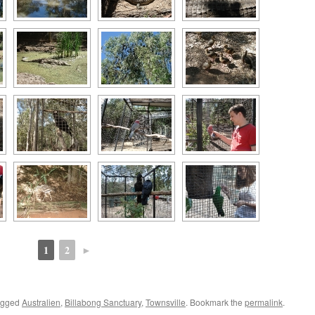
1
2
►
agged
Australien
,
Billabong Sanctuary
,
Townsville
. Bookmark the
permalink
.