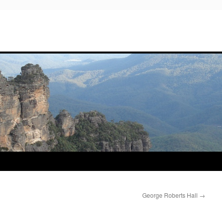
George Roberts Hall
→