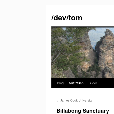
Skip
to
/dev/tom
content
Blog
Australien
Bilder
←
James Cook University
Billabong Sanctuary